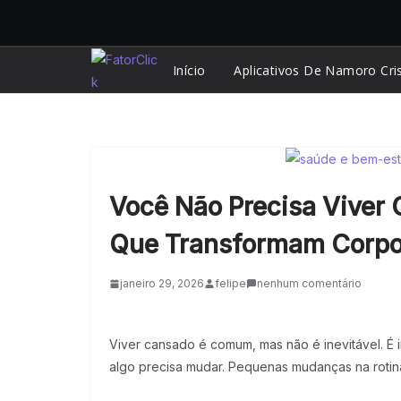
Pular
para
o
Início
Aplicativos De Namoro Cri
conteúdo
Você Não Precisa Viver 
Que Transformam Corpo
janeiro 29, 2026
felipe
nenhum comentário
Viver cansado é comum, mas não é inevitável. É
algo precisa mudar. Pequenas mudanças na roti