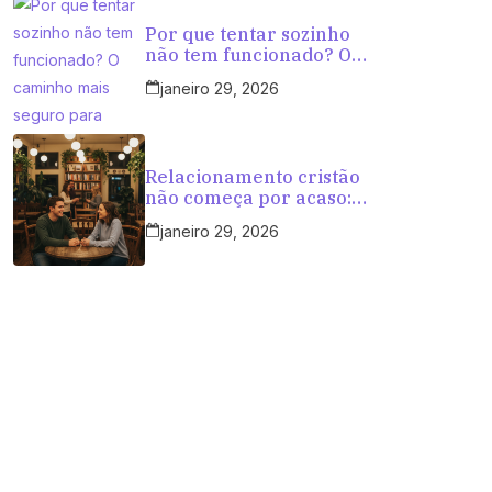
Por que tentar sozinho
não tem funcionado? O
caminho mais seguro
janeiro 29, 2026
para cristãos que querem
amar com propósito
Relacionamento cristão
não começa por acaso:
começa em ambientes
janeiro 29, 2026
certos