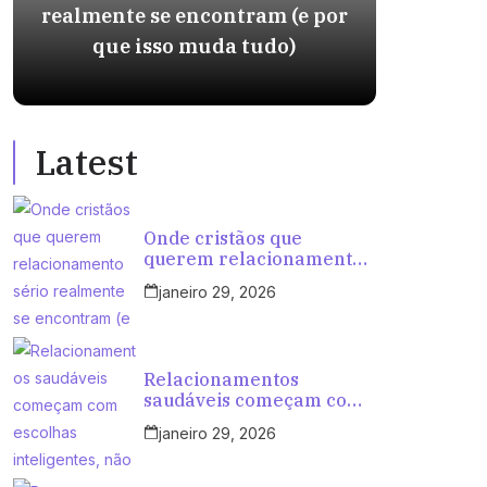
realmente se encontram (e por
int
que isso muda tudo)
ten
Latest
Onde cristãos que
querem relacionamento
sério realmente se
janeiro 29, 2026
encontram (e por que
isso muda tudo)
Relacionamentos
saudáveis começam com
escolhas inteligentes, não
janeiro 29, 2026
com tentativas aleatórias