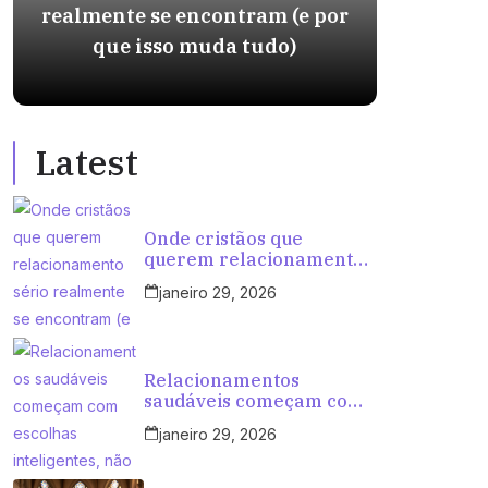
realmente se encontram (e por
int
que isso muda tudo)
ten
Latest
Onde cristãos que
querem relacionamento
sério realmente se
janeiro 29, 2026
encontram (e por que
isso muda tudo)
Relacionamentos
saudáveis começam com
escolhas inteligentes, não
janeiro 29, 2026
com tentativas aleatórias