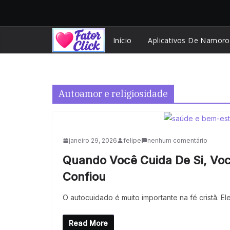
Pular
para
o
Início
Aplicativos De Namoro
conteúdo
Autoamor e religiosidade
janeiro 29, 2026
felipe
nenhum comentário
Quando Você Cuida De Si, Vo
Confiou
O autocuidado é muito importante na fé cristã. E
Read More