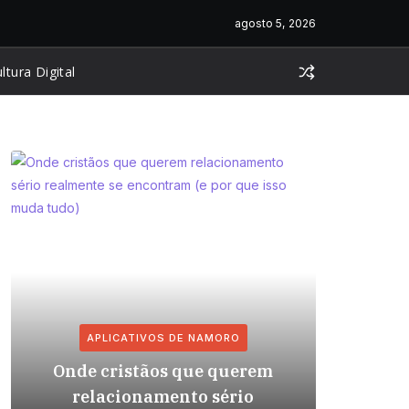
agosto 5, 2026
ltura Digital
APLICATIVOS DE NAMORO
AP
Onde cristãos que querem
Relaci
relacionamento sério
com