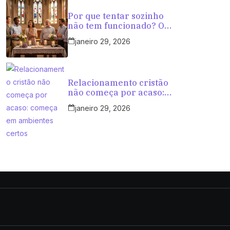
Por que tentar sozinho
não tem funcionado? O
caminho mais seguro
janeiro 29, 2026
para cristãos que querem
amar com propósito
Relacionamento cristão
não começa por acaso:
começa em ambientes
janeiro 29, 2026
certos