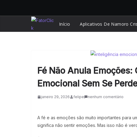
Pular
para
o
Início
Aplicativos De Namoro Cri
conteúdo
Fé Não Anula Emoções: 
Emocional Sem Se Perde
janeiro 29, 2026
felipe
nenhum comentário
A fé e as emoções são muito importantes para 
significa não sentir emoções. Mas isso não é ver