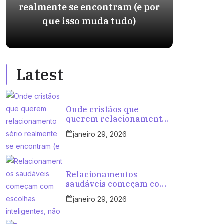
realmente se encontram (e por
int
que isso muda tudo)
ten
Latest
Onde cristãos que
querem relacionamento
sério realmente se
janeiro 29, 2026
encontram (e por que
isso muda tudo)
Relacionamentos
saudáveis começam com
escolhas inteligentes, não
janeiro 29, 2026
com tentativas aleatórias