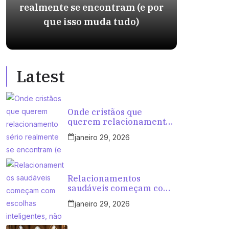
realmente se encontram (e por
int
que isso muda tudo)
ten
Latest
Onde cristãos que
querem relacionamento
sério realmente se
janeiro 29, 2026
encontram (e por que
isso muda tudo)
Relacionamentos
saudáveis começam com
escolhas inteligentes, não
janeiro 29, 2026
com tentativas aleatórias