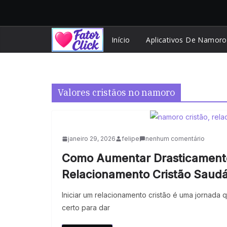
Pular
para
o
Início
Aplicativos De Namoro
conteúdo
Valores cristãos no namoro
janeiro 29, 2026
felipe
nenhum comentário
Como Aumentar Drasticament
Relacionamento Cristão Saud
Iniciar um relacionamento cristão é uma jornada 
certo para dar