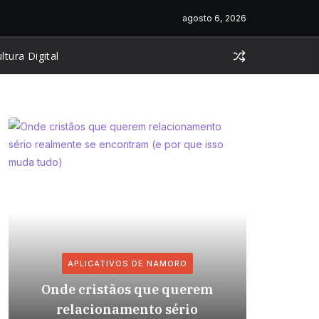
agosto 6, 2026
ltura Digital
APLICATIVOS DE NAMORO
AP
Onde cristãos que querem
Relaci
relacionamento sério
com