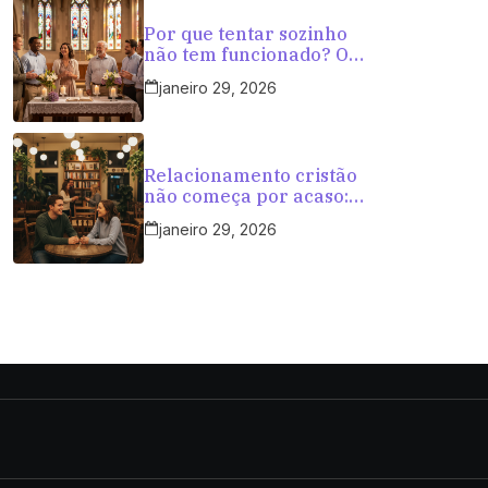
Por que tentar sozinho
não tem funcionado? O
caminho mais seguro
janeiro 29, 2026
para cristãos que querem
amar com propósito
Relacionamento cristão
não começa por acaso:
começa em ambientes
janeiro 29, 2026
certos