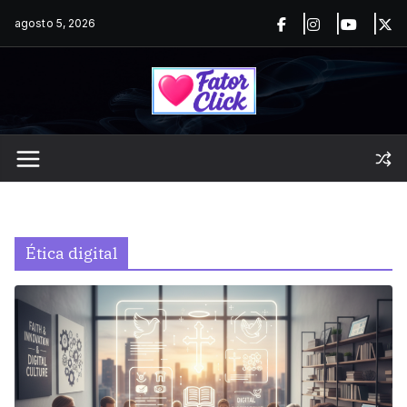
Pular
agosto 5, 2026
para
o
conteúdo
Ética digital