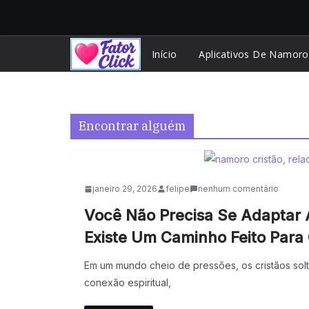
Pular
para
o
Início
Aplicativos De Namoro
conteúdo
Encontrar alguém
janeiro 29, 2026
felipe
nenhum comentário
Você Não Precisa Se Adaptar
Existe Um Caminho Feito Para 
Em um mundo cheio de pressões, os cristãos sol
conexão espiritual,