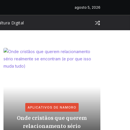
agosto 5, 2026
ltura Digital
APLICATIVOS DE NAMORO
AP
Onde cristãos que querem
Relaci
relacionamento sério
com