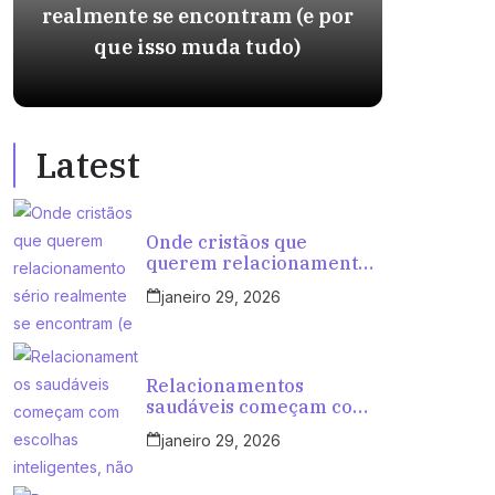
realmente se encontram (e por
int
que isso muda tudo)
ten
Latest
Onde cristãos que
querem relacionamento
sério realmente se
janeiro 29, 2026
encontram (e por que
isso muda tudo)
Relacionamentos
saudáveis começam com
escolhas inteligentes, não
janeiro 29, 2026
com tentativas aleatórias